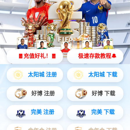
环境检测
环境执法检测
环保设施竣工验收监测
技术咨询
LDAR
超低排放技术改造监测
危险废物鉴别
项目案例
新闻动态
集团要闻
行业动态
公告公示
资料下载
在线留言
联系我们
金年会
关于我们
产品服务