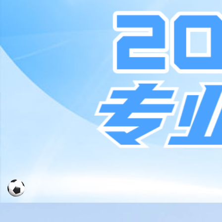
金年会 - jinnianhui.com
欢迎来到郑州金年会境检测有限公司!
关于我们
|
联系我们
|
在线
精准、独立、公正、诚信
联系电话：
0371-63673907
金年会
关于我们
企业文化
检测流程
荣誉资质
公正性声明
产品服务
环境检测