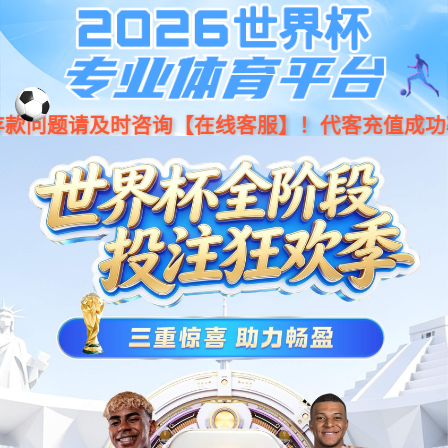
金年会 - jinnianhui.com
欢迎来到郑州金年会境检测有限公司!
关于我们
|
联系我们
|
在线
留言
精准、独立、公正、诚信
联系电话：
0371-63673907
金年会
关于我们
企业文化
检测流程
荣誉资质
公正性声明
产品服务