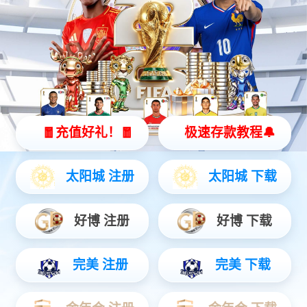
环境检测
环境执法检测
环保设施竣工验收监测
技术咨询
LDAR
超低排放技术改造监测
危险废物鉴别
项目案例
新闻动态
集团要闻
行业动态
公告公示
资料下载
在线留言
联系我们
金年会
关于我们
产品服务