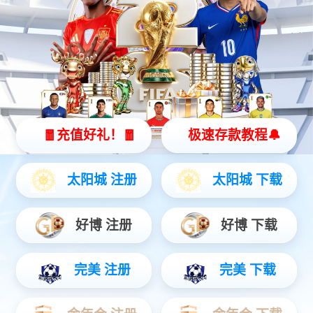
环境检测
环境执法检测
环保设施竣工验收监测
技术咨询
LDAR
超低排放技术改造监测
危险废物鉴别
项目案例
新闻动态
集团要闻
行业动态
公告公示
资料下载
在线留言
联系我们
金年会
关于我们
产品服务